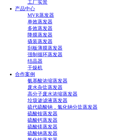
工厂实景
产品中心
MVR蒸发器
单效蒸发器
多效蒸发器
降膜蒸发器
撬装蒸发器
刮板薄膜蒸发器
强制循环蒸发器
结晶器
干燥机
合作案例
氨基酸浓缩蒸发器
废水杂盐蒸发器
高分子废水浓缩蒸发器
垃圾渗滤液蒸发器
硫代硫酸钠，氯化钠分盐蒸发器
硫酸铵蒸发器
硫酸钙蒸发器
硫酸镁蒸发器
硫酸钠蒸发器
氯化铵蒸发器