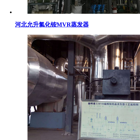
河北允升氯化铵MVR蒸发器