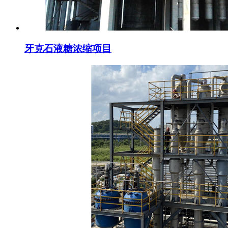
牙克石液糖浓缩项目