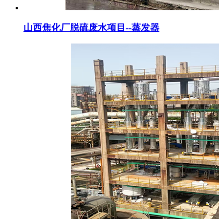
山西焦化厂脱硫废水项目--蒸发器