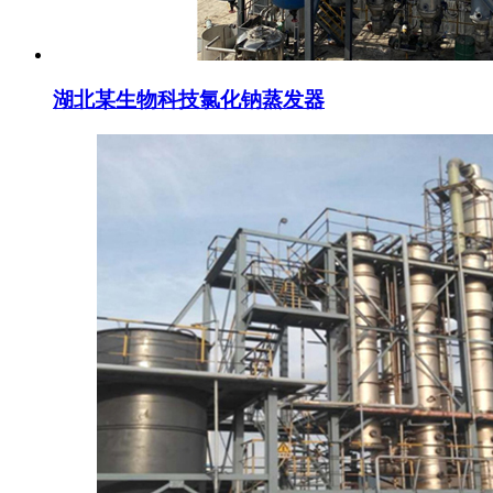
湖北某生物科技氯化钠蒸发器