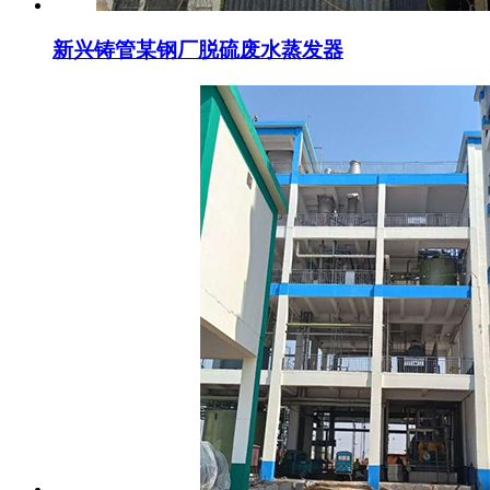
新兴铸管某钢厂脱硫废水蒸发器