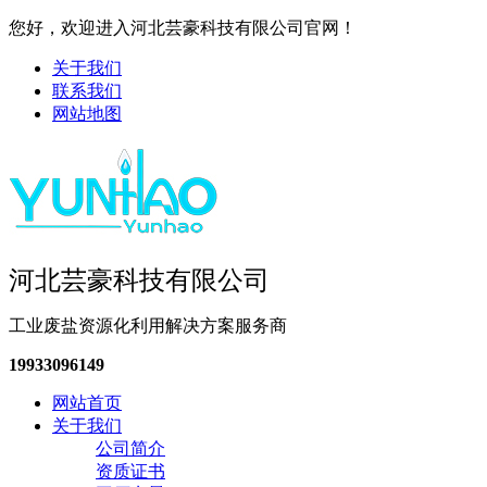
您好，欢迎进入河北芸豪科技有限公司官网！
关于我们
联系我们
网站地图
河北芸豪科技有限公司
工业废盐资源化利用解决方案服务商
19933096149
网站首页
关于我们
公司简介
资质证书