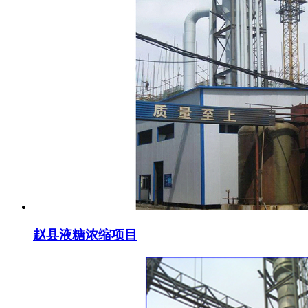
赵县液糖浓缩项目