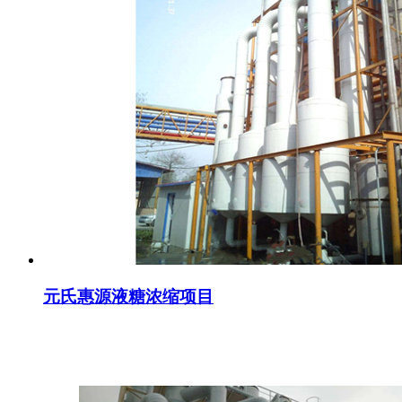
元氏惠源液糖浓缩项目