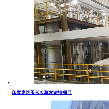
印度废热玉米浆蒸发浓缩项目