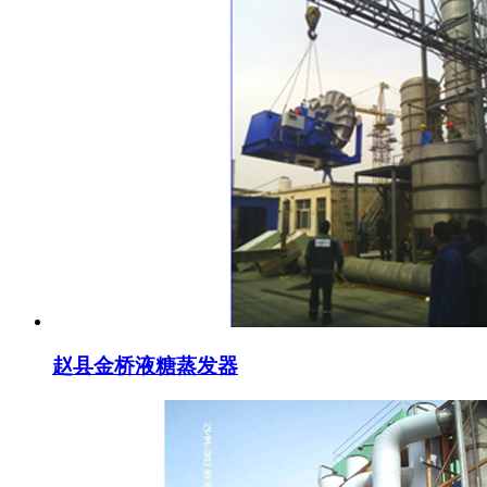
赵县金桥液糖蒸发器