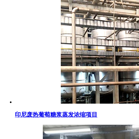
印尼废热葡萄糖浆蒸发浓缩项目