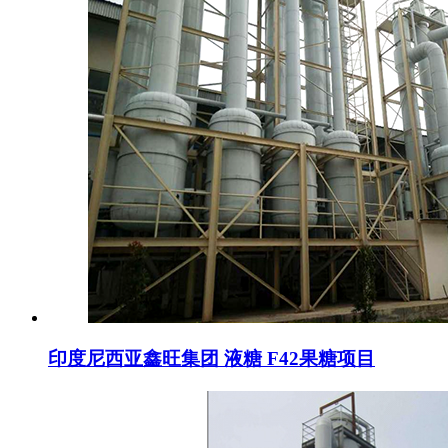
印度尼西亚鑫旺集团 液糖 F42果糖项目