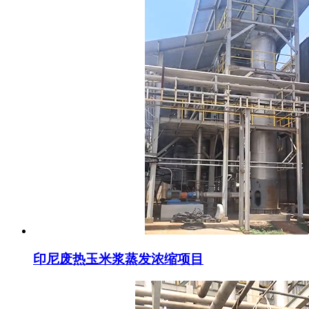
印尼废热玉米浆蒸发浓缩项目