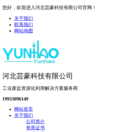
您好，欢迎进入河北芸豪科技有限公司官网！
关于我们
联系我们
网站地图
河北芸豪科技有限公司
工业废盐资源化利用解决方案服务商
19933096149
网站首页
关于我们
公司简介
资质证书