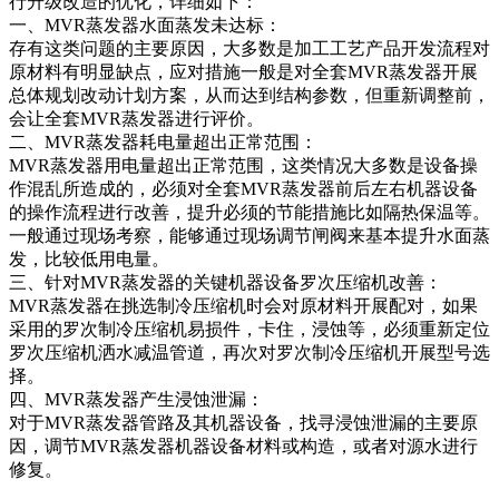
行升级改造的优化，详细如下：
一、MVR蒸发器水面蒸发未达标：
存有这类问题的主要原因，大多数是加工工艺产品开发流程对
原材料有明显缺点，应对措施一般是对全套MVR蒸发器开展
总体规划改动计划方案，从而达到结构参数，但重新调整前，
会让全套MVR蒸发器进行评价。
二、MVR蒸发器耗电量超出正常范围：
MVR蒸发器用电量超出正常范围，这类情况大多数是设备操
作混乱所造成的，必须对全套MVR蒸发器前后左右机器设备
的操作流程进行改善，提升必须的节能措施比如隔热保温等。
一般通过现场考察，能够通过现场调节闸阀来基本提升水面蒸
发，比较低用电量。
三、针对MVR蒸发器的关键机器设备罗次压缩机改善：
MVR蒸发器在挑选制冷压缩机时会对原材料开展配对，如果
采用的罗次制冷压缩机易损件，卡住，浸蚀等，必须重新定位
罗次压缩机洒水减温管道，再次对罗次制冷压缩机开展型号选
择。
四、MVR蒸发器产生浸蚀泄漏：
对于MVR蒸发器管路及其机器设备，找寻浸蚀泄漏的主要原
因，调节MVR蒸发器机器设备材料或构造，或者对源水进行
修复。