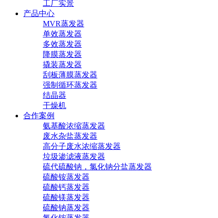
工厂实景
产品中心
MVR蒸发器
单效蒸发器
多效蒸发器
降膜蒸发器
撬装蒸发器
刮板薄膜蒸发器
强制循环蒸发器
结晶器
干燥机
合作案例
氨基酸浓缩蒸发器
废水杂盐蒸发器
高分子废水浓缩蒸发器
垃圾渗滤液蒸发器
硫代硫酸钠，氯化钠分盐蒸发器
硫酸铵蒸发器
硫酸钙蒸发器
硫酸镁蒸发器
硫酸钠蒸发器
氯化铵蒸发器