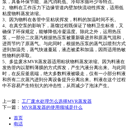
泵，具备环保节能、蒸汽消耗低、冷却水循环少等特点。
2、物料在工作压力下边缘管道内壁加快流动性挥发，适用低
粘度物料蒸发浓缩。
3、因为物料在各管中呈粘状挥发，料料的加温时间不长。
4、在真空泵的影响下，蒸馏过程既保证了物料卫生标准，又
确保了环保规定，能够降低冷凝温度。除此之外，运用热压
泵，一部分二次蒸汽根据热压泵被重新吸进并和原蒸气混和，
进而节约了原蒸气。与此同时，根据热压泵的蒸气以喷剂方式
进到加温壳，蒸气快速蔓延，液态被柔和加温，因而适用热敏
性物料的萃取。
5、多盐废水MVR蒸发器适用粘状物料蒸发浓缩。因为料液在
发热管内以塑料薄膜的方式挥发，产生汽液分离出来。与此同
时，在反应釜底端，绝大多数料液被吸走，仅有一小部分料液
和所有二次蒸汽进到分离设备提升分离出来。料液在这个过程
中不容易产生特别大的冲击性，从而减少了泡沫产生。
上一篇：
工厂废水处理怎么选择MVR蒸发器
下一篇：
MVR蒸发器的使用领域是什么
首页
电话