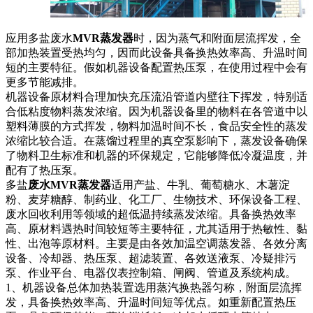
应用多盐废水
MVR蒸发器
时，因为蒸气和附面层流挥发，全
部加热装置受热均匀，因而此设备具备换热效率高、升温时间
短的主要特征。假如机器设备配置热压泵，在使用过程中会有
更多节能减排。
机器设备原材料合理加快充压流沿管道内壁往下挥发，特别适
合低粘度物料蒸发浓缩。因为机器设备里的物料在各管道中以
塑料薄膜的方式挥发，物料加温时间不长，食品安全性的蒸发
浓缩比较合适。在蒸馏过程里的真空泵影响下，蒸发设备确保
了物料卫生标准和机器的环保规定，它能够降低冷凝温度，并
配有了热压泵。
多盐
废水MVR蒸发器
适用产盐、牛乳、葡萄糖水、木薯淀
粉、麦芽糖醇、制药业、化工厂、生物技术、环保设备工程、
废水回收利用等领域的超低温持续蒸发浓缩。具备换热效率
高、原材料遇热时间较短等主要特征，尤其适用于热敏性、黏
性、出泡等原材料。主要是由各效加温空调蒸发器、各效分离
设备、冷却器、热压泵、超滤装置、各效送液泵、冷疑排污
泵、作业平台、电器仪表控制箱、闸阀、管道及系统构成。
1、机器设备总体加热装置选用蒸汽换热器匀称，附面层流挥
发，具备换热效率高、升温时间短等优点。如重新配置热压