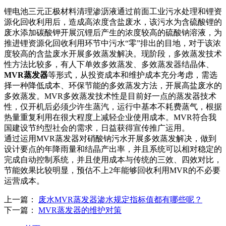
锂电池三元正极材料清理渗沥液通过前面工业污水处理和锂资
源化回收利用后，造成高浓度含盐废水，该污水为含硫酸锂的
废水添加碳酸钾开展沉锂后产生的浓度较高的硫酸钠溶液，为
推进锂资源化回收利用环节中污水“零”排出的目地，对于该浓
度较高的含盐废水开展多效蒸发解决。现阶段，多效蒸发技术
性方法比较多，有人下单效多效蒸发、多效蒸发器结晶体、
MVR蒸发器
等形式，从投资成本和维护成本充分考虑，需选
择一种降低成本、环保节能的多效蒸发方法，开展高盐废水的
多效蒸发。MVR多效蒸发技术性是目前好一点的蒸发器技术
性，仅开机后必须少许生蒸汽，运行中基本不耗费蒸气，根据
热量重复利用在很大程度上减轻企业使用成本。MVR符合我
国建设节约型社会的需求，日益获得宣传推广运用。
通过运用MVR蒸发器对硝酸钠污水开展多效蒸发解决，做到
设计要点的年降雨量和结晶产出率，并且系统可以相对稳定的
完成自动控制系统，并且使用成本与传统的三效、四效对比，
节能效果比较明显，预估不上2年能够回收利用MVR的不必要
运营成本。
上一篇：
废水MVR蒸发器渗水规定指标值都有哪些呢？
下一篇：
MVR蒸发器的维护对策