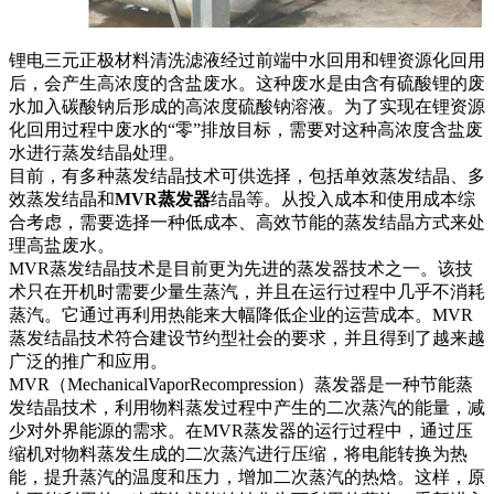
锂电三元正极材料清洗滤液经过前端中水回用和锂资源化回用
后，会产生高浓度的含盐废水。这种废水是由含有硫酸锂的废
水加入碳酸钠后形成的高浓度硫酸钠溶液。为了实现在锂资源
化回用过程中废水的“零”排放目标，需要对这种高浓度含盐废
水进行蒸发结晶处理。
目前，有多种蒸发结晶技术可供选择，包括单效蒸发结晶、多
效蒸发结晶和
MVR蒸发器
结晶等。从投入成本和使用成本综
合考虑，需要选择一种低成本、高效节能的蒸发结晶方式来处
理高盐废水。
MVR蒸发结晶技术是目前更为先进的蒸发器技术之一。该技
术只在开机时需要少量生蒸汽，并且在运行过程中几乎不消耗
蒸汽。它通过再利用热能来大幅降低企业的运营成本。MVR
蒸发结晶技术符合建设节约型社会的要求，并且得到了越来越
广泛的推广和应用。
MVR（MechanicalVaporRecompression）蒸发器是一种节能蒸
发结晶技术，利用物料蒸发过程中产生的二次蒸汽的能量，减
少对外界能源的需求。在MVR蒸发器的运行过程中，通过压
缩机对物料蒸发生成的二次蒸汽进行压缩，将电能转换为热
能，提升蒸汽的温度和压力，增加二次蒸汽的热焓。这样，原