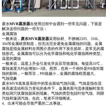
废水
MVR蒸发器
在使用过程中会遇到一些常见问题，下面是
解决这些问题的一些方法：
金属腐蚀
一般来说，
废水MVR蒸发器
采用钛材、不锈钢2205、316L、
304等金属材质制造，但无法完全避免金属腐蚀的问题。金属
腐蚀是指金属材料在周围介质的作用下发生损坏，是常见的腐
蚀形式。金属腐蚀可以分为化学腐蚀和电化学腐蚀两种类型。
温度的腐蚀
一般来说，温度上升会引发化学反应导致腐蚀。每提高10℃，
腐蚀速度大约会增加1~3倍。然而，也有一个例外是PH值对腐
蚀的影响，一般而言，PH值越小，金属的腐蚀程度越大。
气蚀现象
废水MVR蒸发器系统中的泵会面临气蚀问题。气蚀是指在流
体高速流动和压力变化的条件下，金属表面与流体接触时发生
类似洞穴状腐蚀损坏的现象。气蚀的类型包括叶轮气蚀、间隙
汽蚀和漩涡汽蚀。在此，笔者不详细阐述。
4、出来可能会导致严重的二次事故。