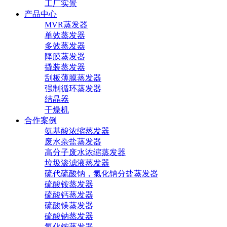
工厂实景
产品中心
MVR蒸发器
单效蒸发器
多效蒸发器
降膜蒸发器
撬装蒸发器
刮板薄膜蒸发器
强制循环蒸发器
结晶器
干燥机
合作案例
氨基酸浓缩蒸发器
废水杂盐蒸发器
高分子废水浓缩蒸发器
垃圾渗滤液蒸发器
硫代硫酸钠，氯化钠分盐蒸发器
硫酸铵蒸发器
硫酸钙蒸发器
硫酸镁蒸发器
硫酸钠蒸发器
氯化铵蒸发器