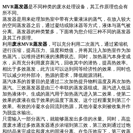
MVR蒸发器
是不同种类的废水处理设备，其工作原理也会有
所不同。
蒸发器是用来处理加热室中带有大量液沫的蒸气，在放入较大
的空间蒸发器之后，通过凝结或除沫器等方式，液体与蒸气被
分离。蒸发器的种类繁多，下面将为您介绍三种不同的蒸发器
及其工作原理。
利用
废水MVR蒸发器
，可以充分利用二次蒸汽，通过紧缩机
进行压缩，提高压力、温度和焓值，并将其注入加热室作为加
热蒸汽，以维持进料液的沸腾状态。同时，加热蒸汽本身变成
水，从而充分利用废弃蒸汽，回收其中的潜热，提高热效率。
相比于多效蒸发，此方法可以达到同等经济性的效果，同时也
可以减少对外部冷、热源的需求，降低能源消耗。
蒸汽体系的首要目的是通过二次加热提升物料温度及再次加热
蒸汽。三效蒸发器是由三个串联的蒸发器组成。蒸汽进入低温
加热液体中。生成的蒸汽用于加热蒸汽进入第二效果，使第二
效果的废液在低于效果的温度下蒸发。这个过程重复到第三个
效果。有效的冷凝水会回流到热源，其他冷凝水则被收集并作
为脱盐水输出。
只需输入一部分蒸汽，就能够蒸发出多倍的水量。同时，高盐
度废水通过多效蒸发器逐步浓缩到第三效，第三效则通过过饱
和结晶来完成盐和废水的固液分离。在负压效应下，第三效蒸