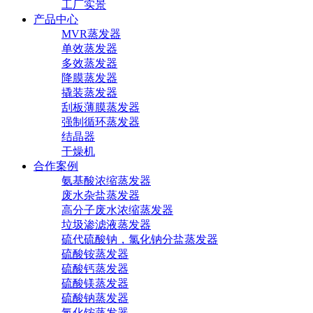
工厂实景
产品中心
MVR蒸发器
单效蒸发器
多效蒸发器
降膜蒸发器
撬装蒸发器
刮板薄膜蒸发器
强制循环蒸发器
结晶器
干燥机
合作案例
氨基酸浓缩蒸发器
废水杂盐蒸发器
高分子废水浓缩蒸发器
垃圾渗滤液蒸发器
硫代硫酸钠，氯化钠分盐蒸发器
硫酸铵蒸发器
硫酸钙蒸发器
硫酸镁蒸发器
硫酸钠蒸发器
氯化铵蒸发器