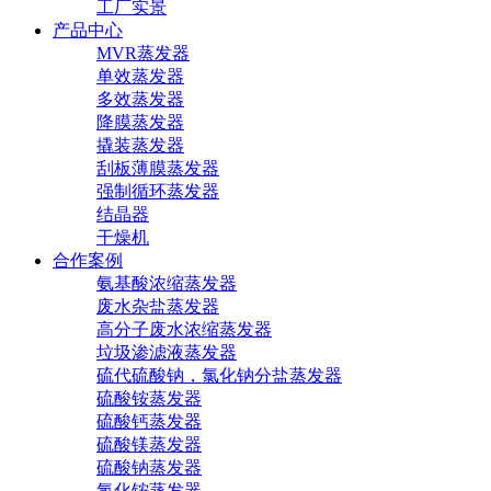
工厂实景
产品中心
MVR蒸发器
单效蒸发器
多效蒸发器
降膜蒸发器
撬装蒸发器
刮板薄膜蒸发器
强制循环蒸发器
结晶器
干燥机
合作案例
氨基酸浓缩蒸发器
废水杂盐蒸发器
高分子废水浓缩蒸发器
垃圾渗滤液蒸发器
硫代硫酸钠，氯化钠分盐蒸发器
硫酸铵蒸发器
硫酸钙蒸发器
硫酸镁蒸发器
硫酸钠蒸发器
氯化铵蒸发器