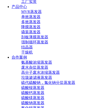
工厂实景
产品中心
MVR蒸发器
单效蒸发器
多效蒸发器
降膜蒸发器
撬装蒸发器
刮板薄膜蒸发器
强制循环蒸发器
结晶器
干燥机
合作案例
氨基酸浓缩蒸发器
废水杂盐蒸发器
高分子废水浓缩蒸发器
垃圾渗滤液蒸发器
硫代硫酸钠，氯化钠分盐蒸发器
硫酸铵蒸发器
硫酸钙蒸发器
硫酸镁蒸发器
硫酸钠蒸发器
氯化铵蒸发器