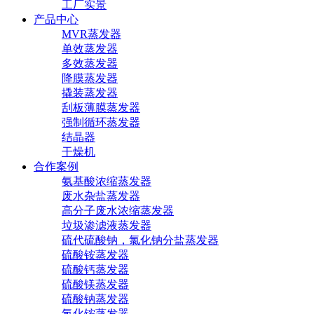
工厂实景
产品中心
MVR蒸发器
单效蒸发器
多效蒸发器
降膜蒸发器
撬装蒸发器
刮板薄膜蒸发器
强制循环蒸发器
结晶器
干燥机
合作案例
氨基酸浓缩蒸发器
废水杂盐蒸发器
高分子废水浓缩蒸发器
垃圾渗滤液蒸发器
硫代硫酸钠，氯化钠分盐蒸发器
硫酸铵蒸发器
硫酸钙蒸发器
硫酸镁蒸发器
硫酸钠蒸发器
氯化铵蒸发器