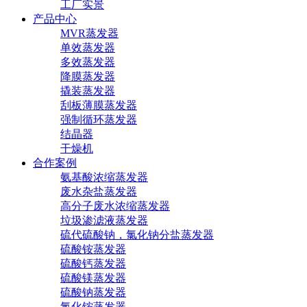
工厂实景
产品中心
MVR蒸发器
单效蒸发器
多效蒸发器
降膜蒸发器
撬装蒸发器
刮板薄膜蒸发器
强制循环蒸发器
结晶器
干燥机
合作案例
氨基酸浓缩蒸发器
废水杂盐蒸发器
高分子废水浓缩蒸发器
垃圾渗滤液蒸发器
硫代硫酸钠，氯化钠分盐蒸发器
硫酸铵蒸发器
硫酸钙蒸发器
硫酸镁蒸发器
硫酸钠蒸发器
氯化铵蒸发器