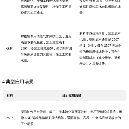
导致脆化；冷加工时硬化倾向明显，
投资可节省 35%，适合对成本
需频繁退火恢复塑性，增加了工艺复
敏感且腐蚀工况未达极端的场
杂度和加工成本。
景。
材料本身价格昂贵，加工成本
焊接需专用惰性气体保护工艺，避免
也高，整体成本通常是
2507
高温下氧化脆化，加工难度高于
的 2 - 3 倍，仅在 2507 无法耐
钛材
2507；冷加工性能较好，但切削时因
受的极端腐蚀场景中，其全生
导热差易导致刀具磨损，加工工艺要
命周期成本（减少维护、延长
求高。
寿命）才具备优势。
4.典型应用场景
材料
核心应用领域
深海油气平台管道、阀门，海水淡化高压泵叶轮，电厂脱硫脱硝系统，极
2507
地
LNG 运输船储罐支撑结构等，适配高氯、高压、中低温且载荷较大的
工业场景。