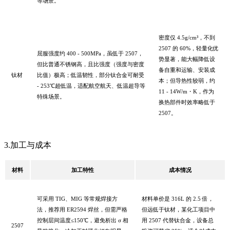
等场景。
密度仅
4.5g/cm³，不到
2507 的 60%，轻量化优
屈服强度约
400 - 500MPa，虽低于 2507，
势显著，能大幅降低设
但比普通不锈钢高，且比强度（强度与密度
备自重和运输、安装成
钛材
比值）极高；低温韧性，部分钛合金可耐受
本；但导热性较弱，约
- 253℃超低温，适配航空航天、低温超导等
11 - 14W/m・K，作为
特殊场景。
换热部件时效率略低于
2507。
3.加工与成本
材料
加工特性
成本情况
可采用
TIG、MIG 等常规焊接方
材料单价是
316L 的 2.5 倍，
法，推荐用 ER2594 焊丝，但需严格
但远低于钛材，某化工项目中
控制层间温度≤150℃，避免析出 σ 相
用 2507 代替钛合金，设备总
2507