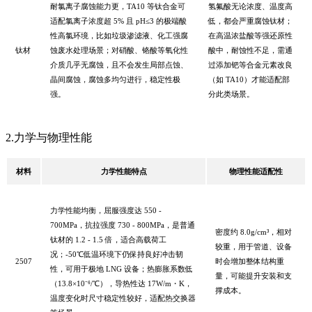
耐氯离子腐蚀能力更，
TA10 等钛合金可
氢氟酸无论浓度、温度高
适配氯离子浓度超 5% 且 pH≤3 的极端酸
低，都会严重腐蚀钛材；
性高氯环境，比如垃圾渗滤液、化工强腐
在高温浓盐酸等强还原性
钛材
蚀废水处理场景；对硝酸、铬酸等氧化性
酸中，耐蚀性不足，需通
介质几乎无腐蚀，且不会发生局部点蚀、
过添加钯等合金元素改良
晶间腐蚀，腐蚀多均匀进行，稳定性极
（如
TA10）才能适配部
强。
分此类场景。
2.力学与物理性能
材料
力学性能特点
物理性能适配性
力学性能均衡，屈服强度达
550 -
700MPa，抗拉强度 730 - 800MPa，是普通
密度约
8.0g/cm³，相对
钛材的 1.2 - 1.5 倍，适合高载荷工
较重，用于管道、设备
况；-50℃低温环境下仍保持良好冲击韧
2507
时会增加整体结构重
性，可用于极地 LNG 设备；热膨胀系数低
量，可能提升安装和支
（13.8×10⁻⁶/℃），导热性达 17W/m・K，
撑成本。
温度变化时尺寸稳定性较好，适配热交换器