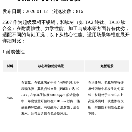
发布日期：2026-01-12 浏览次数：816
2507 作为超级双相不锈钢，和钛材（如 TA2 纯钛、TA10 钛
合金）在耐腐蚀性、力学性能、加工与成本等方面各有优劣，
适配不同的苛刻工况，以下从核心性能、适用场景等维度展开
详细对比：
1.耐腐蚀性
材料
核心耐蚀优势场景
短板场景
在高氯、含硫化氢的中性
/ 弱酸性环境中
在浓盐酸、氢氟酸等强还
表现优异，其抗点蚀当量（PREN）达 40
原性强酸中易发生均匀腐
- 43，在氯离子浓度 60000ppm 的浓盐水
蚀；长期处于
570℃以上
2507
中，年腐蚀量可控制在 0.01mm 以内；能
高温环境时，铁素体相失
耐受稀释盐酸、有机酸等介质腐蚀，适合
衡，耐蚀性和韧性会显著
海水、油气田含硫含氯介质环境。
下降。