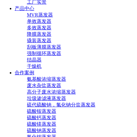
工厂实景
产品中心
MVR蒸发器
单效蒸发器
多效蒸发器
降膜蒸发器
撬装蒸发器
刮板薄膜蒸发器
强制循环蒸发器
结晶器
干燥机
合作案例
氨基酸浓缩蒸发器
废水杂盐蒸发器
高分子废水浓缩蒸发器
垃圾渗滤液蒸发器
硫代硫酸钠，氯化钠分盐蒸发器
硫酸铵蒸发器
硫酸钙蒸发器
硫酸镁蒸发器
硫酸钠蒸发器
氯化铵蒸发器