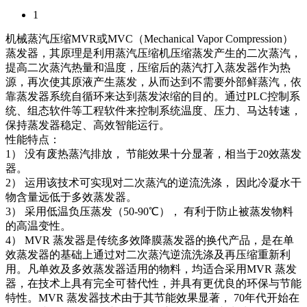
1
机械蒸汽压缩MVR或MVC（Mechanical Vapor Compression）
蒸发器，其原理是利用蒸汽压缩机压缩蒸发产生的二次蒸汽，
提高二次蒸汽热量和温度，压缩后的蒸汽打入蒸发器作为热
源，再次使其原液产生蒸发，从而达到不需要外部鲜蒸汽，依
靠蒸发器系统自循环来达到蒸发浓缩的目的。通过PLC控制系
统、组态软件等工程软件来控制系统温度、压力、马达转速，
保持蒸发器稳定、高效智能运行。
性能特点：
1） 没有废热蒸汽排放， 节能效果十分显著，相当于20效蒸发
器。
2） 运用该技术可实现对二次蒸汽的逆流洗涤， 因此冷凝水干
物含量远低于多效蒸发器。
3） 采用低温负压蒸发（50-90℃）， 有利于防止被蒸发物料
的高温变性。
4） MVR 蒸发器是传统多效降膜蒸发器的换代产品，是在单
效蒸发器的基础上通过对二次蒸汽逆流洗涤及再压缩重新利
用。凡单效及多效蒸发器适用的物料，均适合采用MVR 蒸发
器，在技术上具有完全可替代性，并具有更优良的环保与节能
特性。MVR 蒸发器技术由于其节能效果显著， 70年代开始在