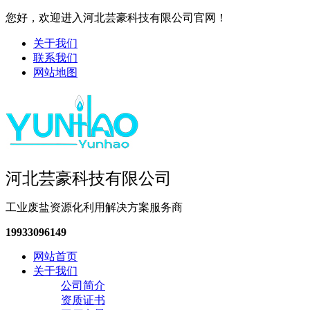
您好，欢迎进入河北芸豪科技有限公司官网！
关于我们
联系我们
网站地图
河北芸豪科技有限公司
工业废盐资源化利用解决方案服务商
19933096149
网站首页
关于我们
公司简介
资质证书