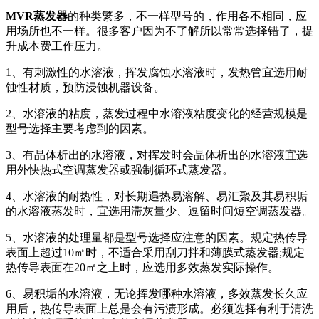
MVR蒸发器
的种类繁多，不一样型号的，作用各不相同，应
用场所也不一样。很多客户因为不了解所以常常选择错了，提
升成本费工作压力。
1、有刺激性的水溶液，挥发腐蚀水溶液时，发热管宜选用耐
蚀性材质，预防浸蚀机器设备。
2、水溶液的粘度，蒸发过程中水溶液粘度变化的经营规模是
型号选择主要考虑到的因素。
3、有晶体析出的水溶液，对挥发时会晶体析出的水溶液宜选
用外快热式空调蒸发器或强制循环式蒸发器。
4、水溶液的耐热性，对长期遇热易溶解、易汇聚及其易积垢
的水溶液蒸发时，宜选用滞灰量少、逗留时间短空调蒸发器。
5、水溶液的处理量都是型号选择应注意的因素。规定热传导
表面上超过10㎡时，不适合采用刮刀拌和薄膜式蒸发器;规定
热传导表面在20㎡之上时，应选用多效蒸发实际操作。
6、易积垢的水溶液，无论挥发哪种水溶液，多效蒸发长久应
用后，热传导表面上总是会有污渍形成。必须选择有利于清洗