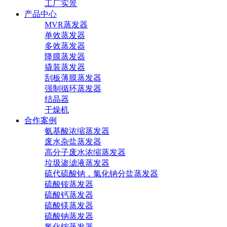
工厂实景
产品中心
MVR蒸发器
单效蒸发器
多效蒸发器
降膜蒸发器
撬装蒸发器
刮板薄膜蒸发器
强制循环蒸发器
结晶器
干燥机
合作案例
氨基酸浓缩蒸发器
废水杂盐蒸发器
高分子废水浓缩蒸发器
垃圾渗滤液蒸发器
硫代硫酸钠，氯化钠分盐蒸发器
硫酸铵蒸发器
硫酸钙蒸发器
硫酸镁蒸发器
硫酸钠蒸发器
氯化铵蒸发器