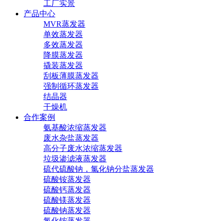
工厂实景
产品中心
MVR蒸发器
单效蒸发器
多效蒸发器
降膜蒸发器
撬装蒸发器
刮板薄膜蒸发器
强制循环蒸发器
结晶器
干燥机
合作案例
氨基酸浓缩蒸发器
废水杂盐蒸发器
高分子废水浓缩蒸发器
垃圾渗滤液蒸发器
硫代硫酸钠，氯化钠分盐蒸发器
硫酸铵蒸发器
硫酸钙蒸发器
硫酸镁蒸发器
硫酸钠蒸发器
氯化铵蒸发器