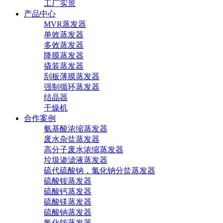
工厂实景
产品中心
MVR蒸发器
单效蒸发器
多效蒸发器
降膜蒸发器
撬装蒸发器
刮板薄膜蒸发器
强制循环蒸发器
结晶器
干燥机
合作案例
氨基酸浓缩蒸发器
废水杂盐蒸发器
高分子废水浓缩蒸发器
垃圾渗滤液蒸发器
硫代硫酸钠，氯化钠分盐蒸发器
硫酸铵蒸发器
硫酸钙蒸发器
硫酸镁蒸发器
硫酸钠蒸发器
氯化铵蒸发器