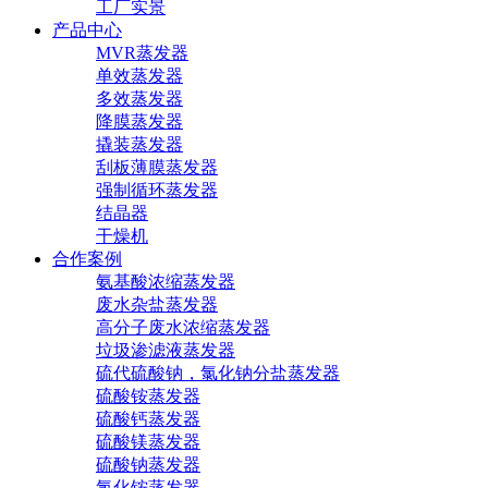
工厂实景
产品中心
MVR蒸发器
单效蒸发器
多效蒸发器
降膜蒸发器
撬装蒸发器
刮板薄膜蒸发器
强制循环蒸发器
结晶器
干燥机
合作案例
氨基酸浓缩蒸发器
废水杂盐蒸发器
高分子废水浓缩蒸发器
垃圾渗滤液蒸发器
硫代硫酸钠，氯化钠分盐蒸发器
硫酸铵蒸发器
硫酸钙蒸发器
硫酸镁蒸发器
硫酸钠蒸发器
氯化铵蒸发器