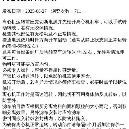
发布日期：2025-08-27 浏览次数：711
离心机运转前应先切断电源并先松开离心机刹车，可以手试转
动转鼓，看有无咬煞情况。
检查其他部位有无松动及不正常情况。
接通电源依顺时针方向开车启动（通常从静止状态到正常运转
约需40-60秒左右）。
通常每台设备到厂后均须空车运转3小时左右，无异常情况即
可工作。
物料尽可能要放置均匀。
必须专人操作，容量不得超过额定量。
严禁机器超速运转，以免影响机器使用寿命。
机器开动后，若有异常情况必须停车检查，必要时需予以拆洗
修理。
离心机工作时是高速运转，因此切不可用身体触及其转鼓，以
防意外。
滤布的目数应根据所分离物料的固相颗粒的大小而定，否则影
响分离效果。另外滤布安装时应将滤布
密封圈嵌入转鼓密封槽内，以防物料跑入。
为确保离心机正常运转，转动部件请每隔6个月后加油保养一