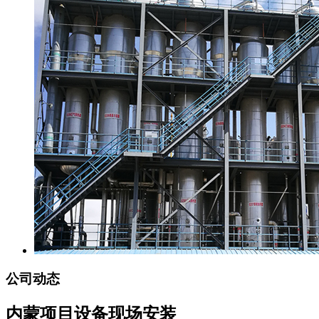
公司动态
内蒙项目设备现场安装