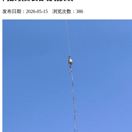
发布日期：2026-05-15 浏览次数：386