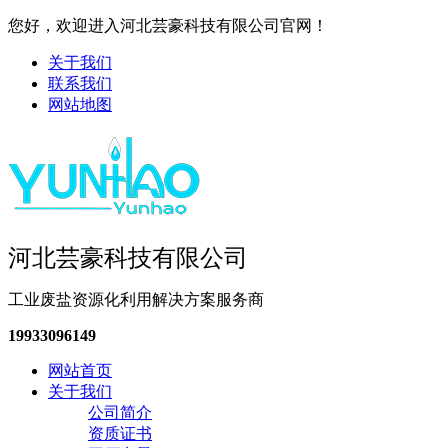
您好，欢迎进入河北芸豪科技有限公司官网！
关于我们
联系我们
网站地图
河北芸豪科技有限公司
工业废盐资源化利用解决方案服务商
19933096149
网站首页
关于我们
公司简介
资质证书