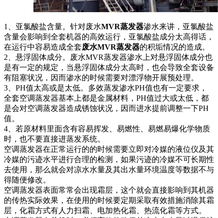
1、亚氯酸盐含量。针对废水
MVR蒸发器
渗水来讲，亚氯酸盐
含量会影响到全套机器的高效运行，亚氯酸盐成分太高得话，
在运行中容易造成全套
废水MVR蒸发器
的积垢情况的造成。
2、悬浮固体成分。废水MVR蒸发器渗水上对悬浮固体成分也
是有一定的规定，当悬浮固体成分太高时，也会导致全套设备
有阻塞状况，因而渗水的时候需要对漂浮物开展预处理。
3、PH值太高或是太低。多效蒸发渗水PH值也有一定要求，
全套空调蒸发器基本上都是金属材料，PH值过大或太低，都
是会对空调蒸发器造成锈蚀状况，因而进水提前调整一下PH
值。
4、若原材料里面含有容易挥发、易燃性、易燃易爆化学物质
时，也不要直接进蒸发系统。
空调蒸发器在正常运行的的时候需要立即对冷媒的液位仪及其
冷媒的污迹水平进行合理的检测，如果污迹的冷媒不可长期性
去使用，那么就会对凉水水量及其出水量环境温度等数据不与
得随便修改。
空调蒸发器表面常常会出现霜层，这个就会直接影响到其机器
的传热实际效果，在使用的时候要定期采取有效措施消除其霜
层，化霜方式有人力扫霜、电加热化霜、热流化霜等方式。