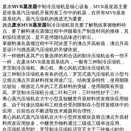
废水
MVR蒸发器
中制冷压缩机是核心设备，MVR蒸发器主要
是依靠蒸汽压缩机开展挥发工作中的机器，在所有MVR蒸发
器系统内，蒸汽压缩机的挑选尤为重要。
挑选
废水MVR蒸发器
制冷压缩机首先要了解熟练掌握物料特
点，要了解料液在蒸馏过程中伴随着生产制造时间的推移，其
积垢结渣状况，是不是伴随结晶体进行析出。
掌握料液在蒸馏过程中不同浓度下的沸点升高标值，沸点升高
是设计与挑选蒸汽压缩机的关键依据。
不一样物料及其产出量选择的和合适的制冷压缩机会有一些不
一样，在废水MVR蒸发器系统内，一般有三种制冷压缩机，
罗茨制冷压缩机、离心机、离心风机式制冷压缩机等。
这三种制冷压缩机各有各的优点，罗茨式蒸汽压缩机在小型与
立熔点沸点升原材料挥发用途广泛。结构复杂特性，使用期限
比较短，根据近几年的工艺原材料的突破，使用期限有所提
高。罗茨制冷压缩机分成二叶和三叶，三叶特性好于二叶。
离心蒸汽压缩机在大中小型及较醚类升原材料挥发模块应用较
多。由于转速比指标和工程造价受到限制在小型挥发模块中的
应用，目前也在不断进取技术难题和合理性。
离心风机式蒸汽压缩机在大中小型挥发模块及熔点沸点升原材
料挥发应用较多，中醚类升物料通过二级或三级串连应用。
在压缩机选型时，罗茨制冷压缩机适宜不大于三吨每小时的，