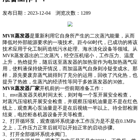
发布日期：2023-12-04 浏览次数：1289
MVR蒸发器
是重新利用它自身所产生的二次蒸汽能量，从而
降低对外部能源要求的一项技术。距今60时代，已成功的将该
技术应用于化工制药造纸污水处理、海水淡化设备等领域。从
MVR蒸发器出的二次蒸汽，经空压机缩小，工作压力、温度
上升，热焓提升，随后送至蒸发器的加热室作为电加热蒸气应
用，使料液保持烧开情况，而加温蒸气自身则冷疑变成水。那
样，原先要废弃蒸气就得到了充分的运用，回收了汽化热，也
提升了热效，生蒸汽的经济性等同于多效蒸发器的30效。
MVR蒸发器厂家
开机前的一些前期准备工作：
1、mvr蒸发器关机时间太长，则对每一个泵开展安全检查，
对蒸汽压缩机开展安全检查，并观察压缩机油量是不是在红色
线上，观查离心泵油量是不是在后视镜一半以上。待全部检测
结束，电控柜各机器设备开关等检查。
2、打开循环泵，观查循环系统渗水工作压力是不是在0.1MPa
之上，工作压力正常后就可以开始正常的启动步骤。
3、打开全部循环系统水阀门。