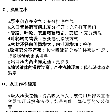
Ｃ、流量过小
泵中仍存在空气：
充分排净空气
a.
入口管路调节阀未充分打开
：
充分打开阀门
b.
管路、叶轮、装置堵塞结垢、变脏
：
充分清洗
c
.
叶轮转向错误
：
改变电机接线方式
d
.
密封环径向间隙增大，
内泄漏
增加
：
检修
e
.
吸液部分不严密
：
检查吸液部分各连接密封情况，
f
.
拧紧螺母或更换填料
出口压力高出额定值
：
更换泵
g
.
输送液体的温度过高，产生汽蚀现象
：
降低液体输送
h
.
温度
D、泵工作不稳定
吸
入
压头过低：
提高吸入压头，或使用外部装置给
a.
容器加压或提高液位，如果可能，降低泵的安装位
置