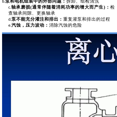
泵和电机组装中的外部问题
：
拆卸、组检清洗
b.
轴承磨损
(通常伴随着消耗功率的增大而产生)
：
检
c
.
查轴承间隙、更换轴承
泵不能充分灌注和排出
：
重复灌泵和排出的过程
d
.
汽蚀，压力波动
：
消除汽蚀的危险
e
.