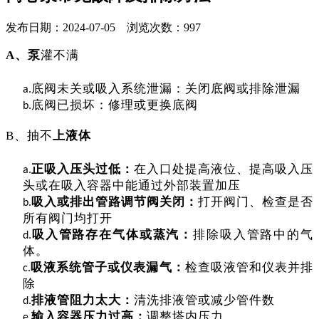
发布日期：2024-07-05 浏览次数：997
A、泵
灌不满
底阀未关或吸入系统泄漏：关闭底阀或排除泄漏
a.
底阀已损坏：修理或更换底阀
b.
B、抽不
上液体
正吸入压头过低：
在入口处提高液位、提高吸入压
a.
头或在吸入容器中能通过外部装置加压
吸
入
或排出管路调节阀关闭：
打开阀门、检查是否
b.
所有阀门均打开
吸
入
管路存在气体或蒸汽：
排除吸入管路中的气
d.
体。
吸液系统管子或仪表漏气：
检查吸液管和仪表并排
c
.
除
排液管阻力太大：
清洗排液管或减少管件数
d
.
输
入
容器压力过高：
调整塔内压力
e
.