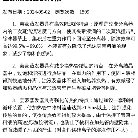
发布日期：2024-09-02 浏览次数：1599
1、
芸豪蒸发器
具有高效除沫的特点：原理是改变分离器
内的二次蒸汽流速度与方向，使其夹带液滴的二次蒸汽撞击到
除沫器壁上，集积后在重力作用下回流至分离器，除沫效率可
高达
99.5%～99.8%，本装置有效降低了泡沫夹带料液的现
象，减少了物料的损耗。
2、
芸豪蒸发器
具有减少换热管结垢的特点：在分离结晶
器中，过饱和溶液进行热结晶，在重力的作用下，使固－液相
得到快速地分离，浊液及晶体不进入加热器换热，有效减缓了
加热器结垢和晶体与加热管壁产生摩擦及堵管等问题。
3、
芸豪蒸发器
具有强化传热的特点：通过加设一套强制
循环装置，使加热管中物料流速达到
≥1.5m/s以上，达到强化
传热的目的，使得传热效率得到较大提高，由于保持了管束中
料液的高速流动(旋涡流)，也防止了物料在加热管内壁附集，
进而减缓了污垢的产生（对高钙镁硅离子的溶液作用不大）。